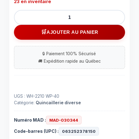
23 en inventaire
quantité
de
Cadenas
AJOUTER AU PANIER
résistant
à
l'eau
1-
1/2''
(40mm)
UGS :
WH-2210 WP-40
Catégorie:
Quincaillerie diverse
Numéro MAD :
MAD-030344
Code-barres (UPC) :
063252378150