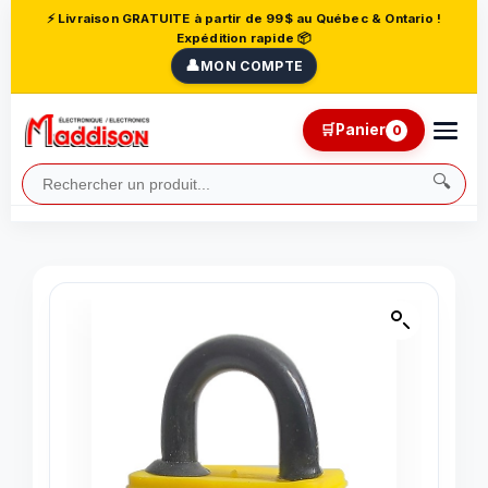
⚡ Livraison GRATUITE à partir de 99$ au Québec & Ontario !
Expédition rapide 📦
👤
MON COMPTE
🛒
Panier
0
🔍