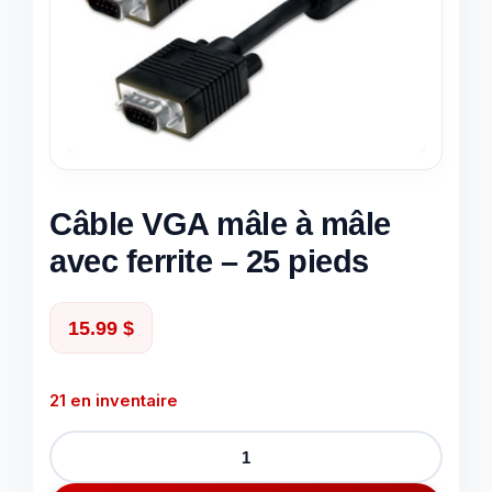
Câble VGA mâle à mâle
avec ferrite – 25 pieds
15.99
$
21 en inventaire
quantité
de