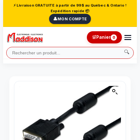
⚡ Livraison GRATUITE à partir de 99$ au Québec & Ontario !
Expédition rapide 📦
👤
MON COMPTE
🛒
Panier
0
🔍