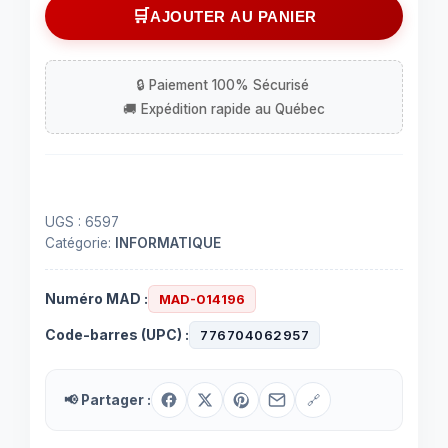
Câble
AJOUTER AU PANIER
VGA
mâle
à
mâle
avec
ferrite
-
25
UGS :
6597
pieds
Catégorie:
INFORMATIQUE
Numéro MAD :
MAD-014196
Code-barres (UPC) :
776704062957
📢 Partager :
🔗