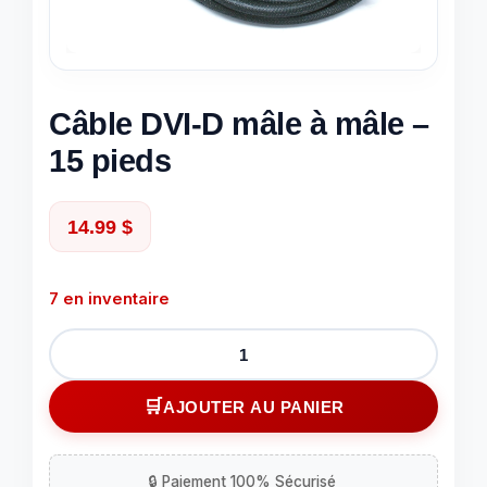
Câble DVI-D mâle à mâle –
15 pieds
14.99
$
7 en inventaire
quantité
de
Câble
AJOUTER AU PANIER
DVI-
D
mâle