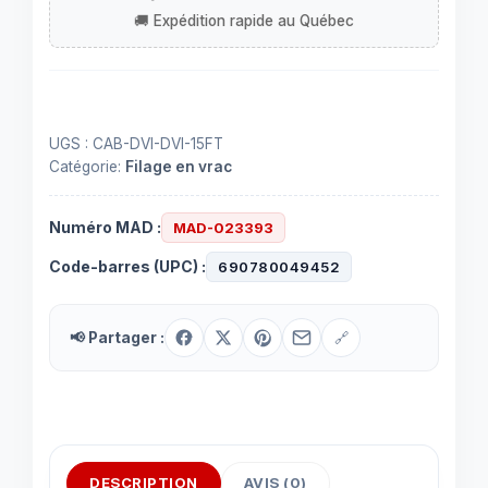
à
mâle
-
15
pieds
UGS :
CAB-DVI-DVI-15FT
Catégorie:
Filage en vrac
Numéro MAD :
MAD-023393
Code-barres (UPC) :
690780049452
📢 Partager :
🔗
DESCRIPTION
AVIS (0)