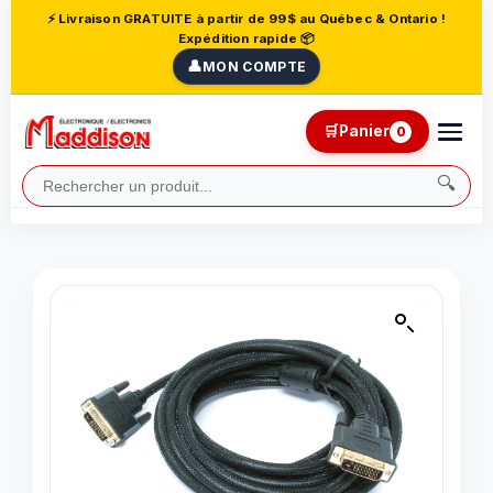
⚡ Livraison GRATUITE à partir de 99$ au Québec & Ontario !
Expédition rapide 📦
👤
MON COMPTE
🛒
Panier
0
🔍