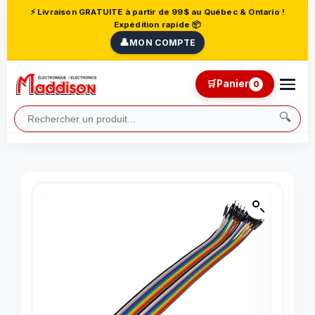
⚡ Livraison GRATUITE à partir de 99$ au Québec & Ontario !
Expédition rapide 📦
👤
MON COMPTE
🛒
Panier
0
🔍