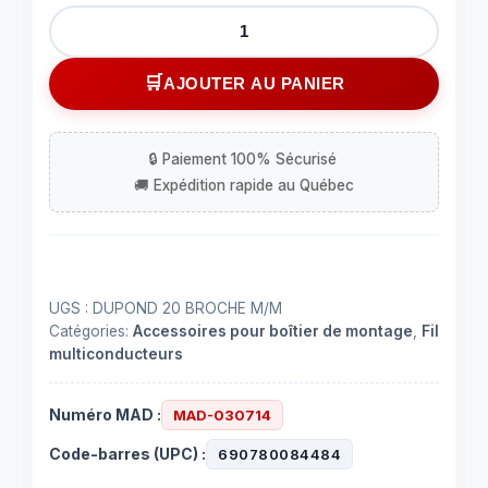
quantité
de
Câble
AJOUTER AU PANIER
20
cond.
dupond
0.1"
mâle
/
mâle
UGS :
DUPOND 20 BROCHE M/M
Catégories:
Accessoires pour boîtier de montage
,
Fil
multiconducteurs
Numéro MAD :
MAD-030714
Code-barres (UPC) :
690780084484