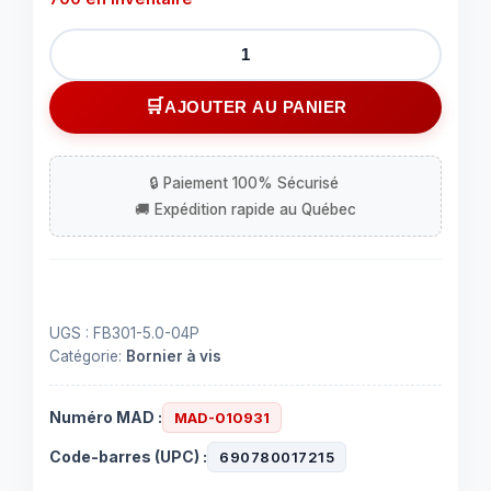
quantité
de
Bornier
AJOUTER AU PANIER
à
vis
à
4
contacts
300V
16
ampères
UGS :
FB301-5.0-04P
Catégorie:
Bornier à vis
Numéro MAD :
MAD-010931
Code-barres (UPC) :
690780017215