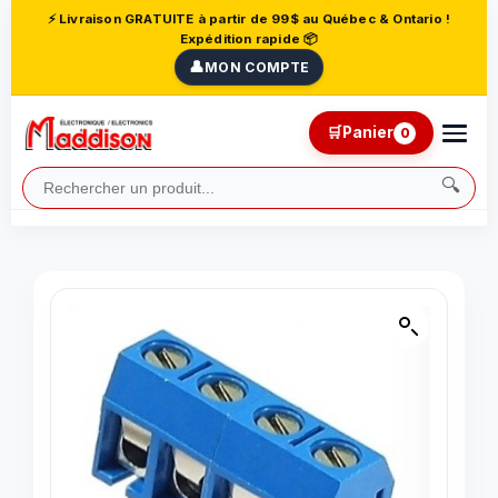
⚡ Livraison GRATUITE à partir de 99$ au Québec & Ontario !
Expédition rapide 📦
👤
MON COMPTE
🛒
Panier
0
🔍