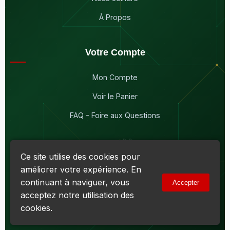
À Propos
Votre Compte
Mon Compte
Voir le Panier
FAQ - Foire aux Questions
Ce site utilise des cookies pour
améliorer votre expérience. En
© 2026
Maddison Électronique Inc.
Tous droits réservés.
continuant à naviguer, vous
Accepter
Politique de confidentialité & Cookies
|
Conditions d'utilisation
acceptez notre utilisation des
Numéro d'entreprise du Québec (NEQ) :
1144606069
• TPS :
R138919030RT0001 • TVQ : 10-1702-3051TQ0001
cookies.