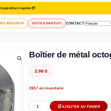
 Expédition rapide 📦
JET ÉDUCATIF
OUTILS GRATUIT
CONTACT
Boîtier de métal oct
2.99
$
2857 en inventaire
quantité
AJOUTER AU PANIER
de