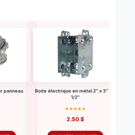
ur panneau
Boite électrique en métal 2″ x 3″ x 2
1/2″
2.50
$