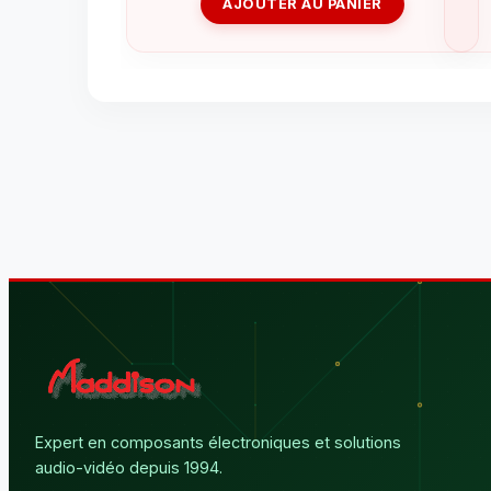
AJOUTER AU PANIER
Expert en composants électroniques et solutions
audio-vidéo depuis 1994.