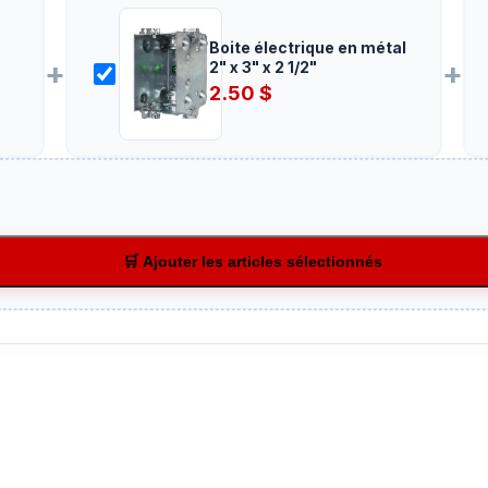
Boite électrique en métal
+
+
2" x 3" x 2 1/2"
2.50
$
🛒 Ajouter les articles sélectionnés