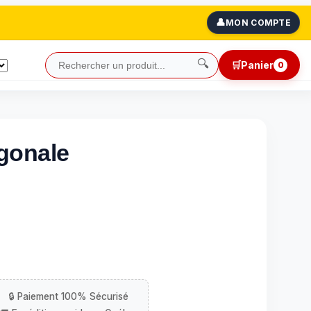
👤
MON COMPTE
🔍
🛒
Panier
0
ogonale