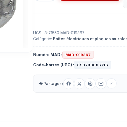
Boîtier
de
métal
octogonale
UGS :
3-71550 MAD-019367
Catégorie:
Boîtes électriques et plaques murale
Numéro MAD :
MAD-019367
Code-barres (UPC) :
690780086716
📢 Partager :
🔗