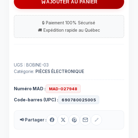
AJOUTER AU PANIER
10.7
MHz
UGS :
BOBINE-03
Catégorie:
PIÈCES ÉLECTRONIQUE
Numéro MAD :
MAD-027948
Code-barres (UPC) :
690780025005
📢 Partager :
🔗