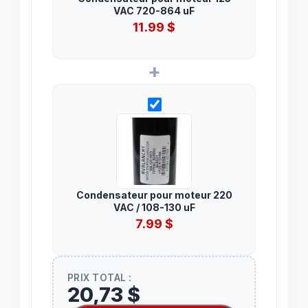
VAC 720-864 uF
11.99
$
+
Condensateur pour moteur 220
VAC / 108-130 uF
7.99
$
PRIX TOTAL :
20,73 $