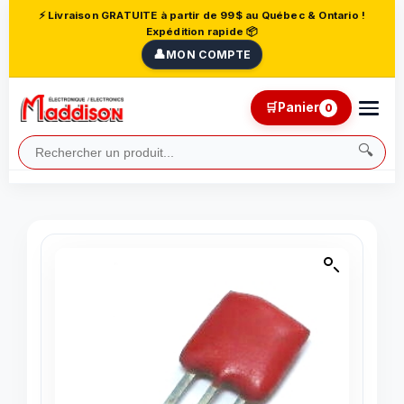
⚡ Livraison GRATUITE à partir de 99$ au Québec & Ontario !
Expédition rapide 📦
👤
MON COMPTE
🛒
Panier
0
🔍