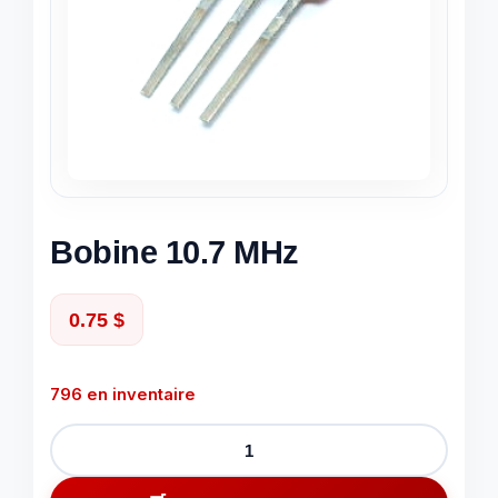
Bobine 10.7 MHz
0.75
$
796 en inventaire
quantité
de
Bobine