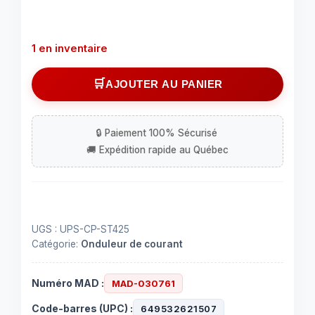
1 en inventaire
quantité
AJOUTER AU PANIER
de
UPS
450
va
260watts
back-
up
8
UGS :
UPS-CP-ST425
prises
Catégorie:
Onduleur de courant
Numéro MAD :
MAD-030761
Code-barres (UPC) :
649532621507