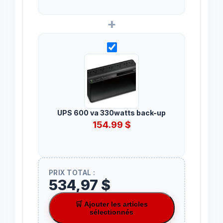
+
UPS 600 va 330watts back-up
154.99
$
PRIX TOTAL :
534,97 $
🛒 Ajouter les articles
sélectionnés