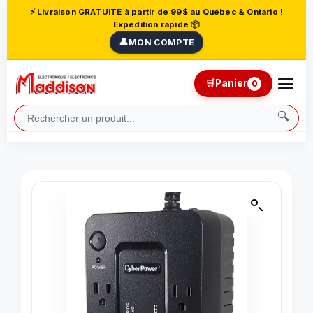
⚡ Livraison GRATUITE à partir de 99$ au Québec & Ontario !
Expédition rapide 📦
👤
MON COMPTE
🛒
Panier
0
🔍