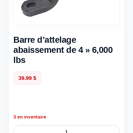
Barre d’attelage
abaissement de 4 » 6,000
lbs
39.99
$
3 en inventaire
quantité