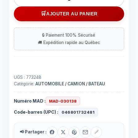
de
Barre
AJOUTER AU PANIER
d'attelage
abaissement
de
4''
6,000
lbs
UGS :
773248
Catégorie:
AUTOMOBILE / CAMION / BATEAU
Numéro MAD :
MAD-030138
Code-barres (UPC) :
046801732481
📢 Partager :
🔗