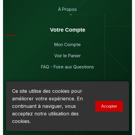
À Propos
Votre Compte
Mon Compte
Voir le Panier
FAQ - Foire aux Questions
Ce site utilise des cookies pour
améliorer votre expérience. En
© 2026
Maddison Électronique Inc.
Tous droits réservés.
continuant à naviguer, vous
Accepter
Politique de confidentialité & Cookies
|
Conditions d'utilisation
acceptez notre utilisation des
Numéro d'entreprise du Québec (NEQ) :
1144606069
• TPS :
R138919030RT0001 • TVQ : 10-1702-3051TQ0001
cookies.