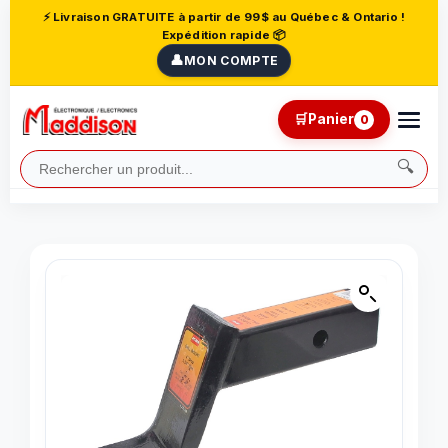
⚡ Livraison GRATUITE à partir de 99$ au Québec & Ontario !
Expédition rapide 📦
👤
MON COMPTE
🛒
Panier
0
🔍