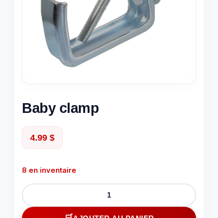
Baby clamp
4.99
$
8 en inventaire
quantité
de
Baby