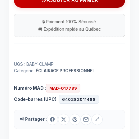
AJOUTER AU PANIER
clamp
UGS :
BABY-CLAMP
Catégorie:
ÉCLAIRAGE PROFESSIONNEL
Numéro MAD :
MAD-017789
Code-barres (UPC) :
640282011488
📢 Partager :
🔗