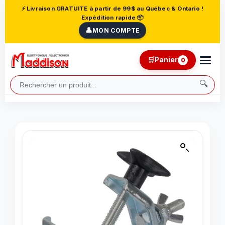
⚡ Livraison GRATUITE à partir de 99$ au Québec & Ontario !
Expédition rapide 📦
👤
MON COMPTE
🛒
Panier
0
🔍