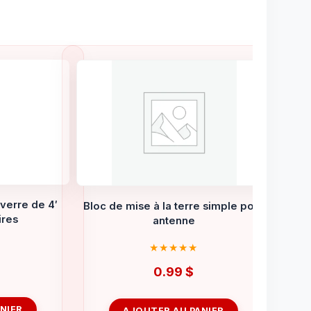
verre de 4′
Bloc de mise à la terre simple pour
ires
antenne
0.99
$
NIER
AJOUTER AU PANIER