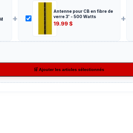
Antenne pour CB en fibre de
+
+
verre 3' - 500 Watts
FM
19.99
$
🛒 Ajouter les articles sélectionnés