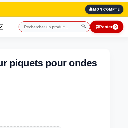
👤
MON COMPTE
🔍
🛒
Panier
0
ur piquets pour ondes