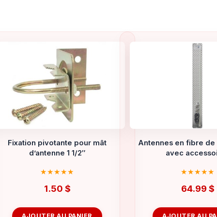
Fixation pivotante pour mât
Antennes en fibre de 
d’antenne 1 1/2″
avec accesso
1.50
$
64.99
$
AJOUTER AU PANIER
AJOUTER AU PA