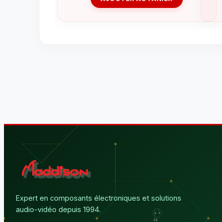
Expert en composants électroniques et solutions
audio-vidéo depuis 1994.