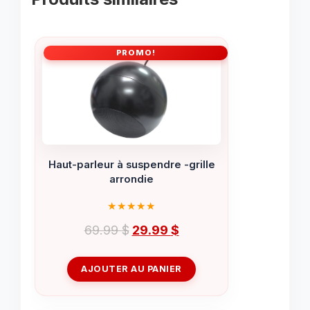
PROMO!
Haut-parleur à suspendre -grille
arrondie
Le
Le
69.99
$
29.99
$
prix
prix
initial
actuel
AJOUTER AU PANIER
était :
est :
69.99 $.
29.99 $.