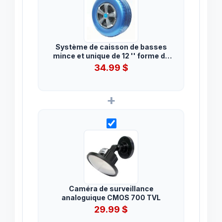
Système de caisson de basses
mince et unique de 12 '' forme de
pneu bleu - Un subwoofer haute
34.99
$
puissance de 12''
+
Caméra de surveillance
analoguique CMOS 700 TVL
29.99
$