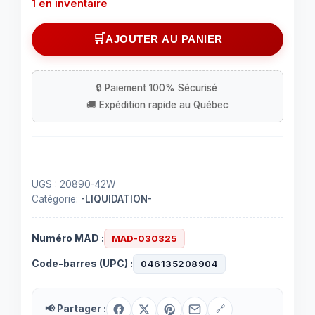
1 en inventaire
quantité
AJOUTER AU PANIER
de
Ampoule
fluorescente
42W
T4
triple
tube
UGS :
20890-42W
Catégorie:
-LIQUIDATION-
Numéro MAD :
MAD-030325
Code-barres (UPC) :
046135208904
📢 Partager :
🔗