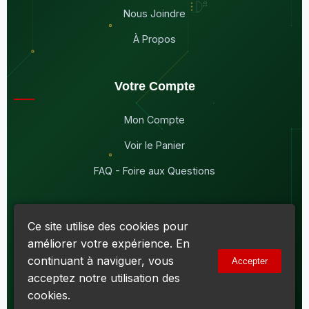
Nous Joindre
À Propos
Votre Compte
Mon Compte
Voir le Panier
FAQ - Foire aux Questions
Ce site utilise des cookies pour
améliorer votre expérience. En
© 2026
Maddison Électronique Inc.
Tous droits réservés.
continuant à naviguer, vous
Accepter
Politique de confidentialité & Cookies
|
Conditions d'utilisation
acceptez notre utilisation des
Numéro d'entreprise du Québec (NEQ) :
1144606069
• TPS :
R138919030RT0001 • TVQ : 10-1702-3051TQ0001
cookies.