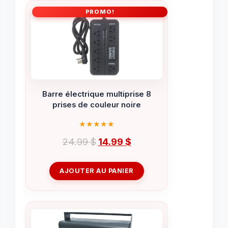
PROMO!
Barre électrique multiprise 8
prises de couleur noire
Le
Le
24.99
$
14.99
$
prix
prix
initial
actuel
AJOUTER AU PANIER
était :
est :
24.99 $.
14.99 $.