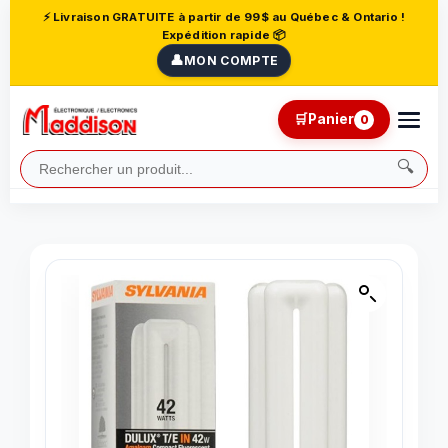
⚡ Livraison GRATUITE à partir de 99$ au Québec & Ontario !
Expédition rapide 📦
👤
MON COMPTE
🛒
Panier
0
🔍