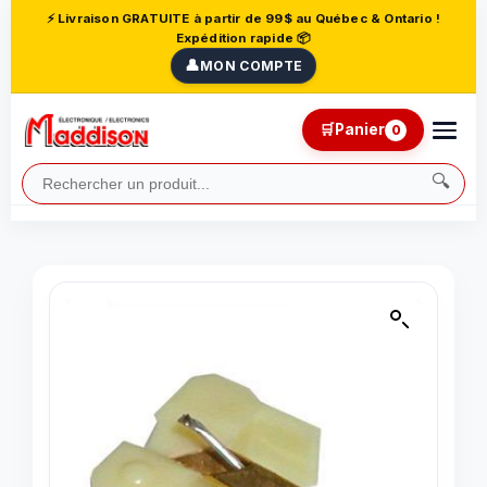
⚡ Livraison GRATUITE à partir de 99$ au Québec & Ontario !
Expédition rapide 📦
👤
MON COMPTE
🛒
Panier
0
🔍