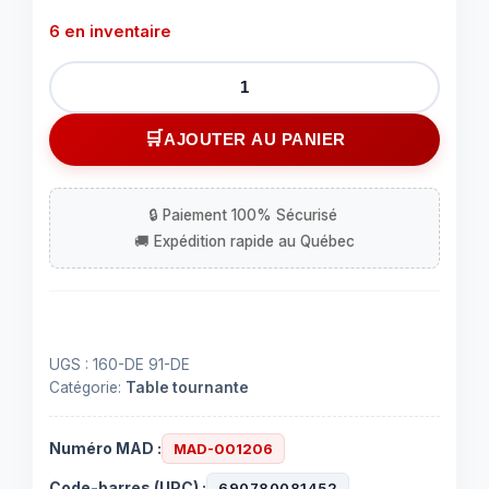
6 en inventaire
quantité
de
Aiguille
AJOUTER AU PANIER
pour
table
tournante
Shure
(SH
N75EDT2)
UGS :
160-DE 91-DE
Catégorie:
Table tournante
Numéro MAD :
MAD-001206
Code-barres (UPC) :
690780081452