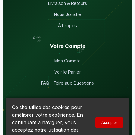
Livraison & Retours
Nous Joindre
À Propos
Votre Compte
Mon Compte
Voir le Panier
FAQ - Foire aux Questions
Ce site utilise des cookies pour
améliorer votre expérience. En
© 2026
Maddison Électronique Inc.
Tous droits réservés.
continuant à naviguer, vous
Accepter
Politique de confidentialité & Cookies
|
Conditions d'utilisation
acceptez notre utilisation des
Numéro d'entreprise du Québec (NEQ) :
1144606069
• TPS :