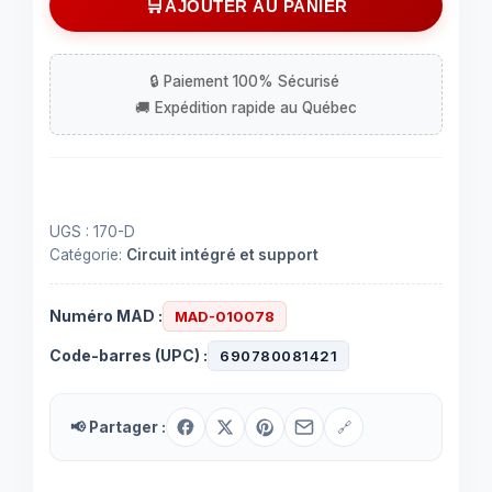
AJOUTER AU PANIER
pour
table
tournante
Astatic
346/348
N-
76
UGS :
170-D
Catégorie:
Circuit intégré et support
Numéro MAD :
MAD-010078
Code-barres (UPC) :
690780081421
📢 Partager :
🔗