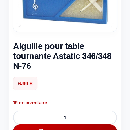
Aiguille pour table
tournante Astatic 346/348
N-76
6.99
$
19 en inventaire
quantité
de
Aiguille