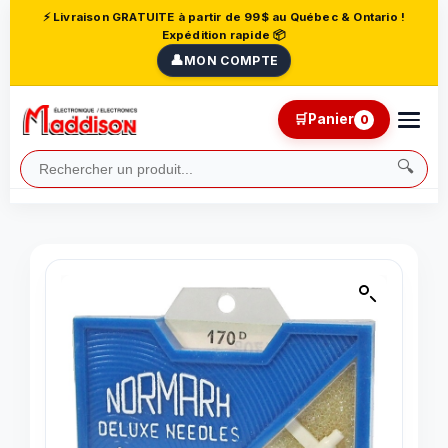
⚡ Livraison GRATUITE à partir de 99$ au Québec & Ontario !
Expédition rapide 📦
👤
MON COMPTE
🛒
Panier
0
🔍