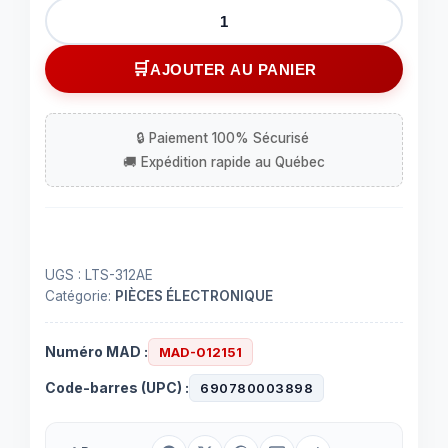
quantité
de
Afficheur
AJOUTER AU PANIER
9
segments
au
DEL
UGS :
LTS-312AE
Catégorie:
PIÈCES ÉLECTRONIQUE
Numéro MAD :
MAD-012151
Code-barres (UPC) :
690780003898