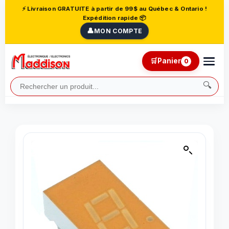
⚡ Livraison GRATUITE à partir de 99$ au Québec & Ontario !
Expédition rapide 📦
👤
MON COMPTE
🛒
Panier
0
🔍