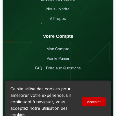
Nous Joindre
À Propos
Votre Compte
Mon Compte
Voir le Panier
FAQ - Foire aux Questions
Ce site utilise des cookies pour
améliorer votre expérience. En
© 2026
Maddison Électronique Inc.
Tous droits réservés.
continuant à naviguer, vous
Accepter
Politique de confidentialité & Cookies
|
Conditions d'utilisation
acceptez notre utilisation des
Numéro d'entreprise du Québec (NEQ) :
1144606069
• TPS :
R138919030RT0001 • TVQ : 10-1702-3051TQ0001
cookies.