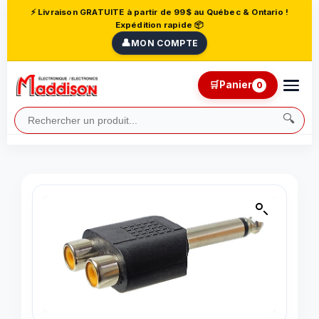
⚡ Livraison GRATUITE à partir de 99$ au Québec & Ontario !
Expédition rapide 📦
👤
MON COMPTE
🛒
Panier
0
🔍