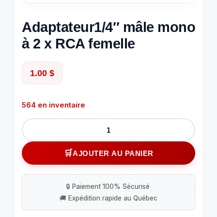
Adaptateur1/4″ mâle mono
à 2 x RCA femelle
1.00
$
564 en inventaire
quantité
de
Adaptateur1/4"
AJOUTER AU PANIER
mâle
mono
à
2
x