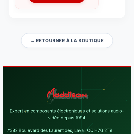
← RETOURNER À LA BOUTIQUE
Expert en composants électroniques et solutions audio-
vidéo depuis 1994.
📍
382 Boulevard des Laurentides, Laval, QC H7G 2T8