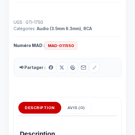
RCA
femelle
UGS :
GTI-1750
Catégories:
Audio (3.5mm 6.3mm)
,
RCA
Numéro MAD :
MAD-011550
📢 Partager :
🔗
DESCRIPTION
AVIS (0)
Description