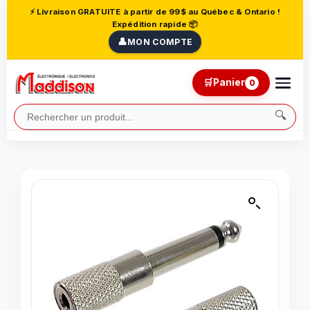
⚡ Livraison GRATUITE à partir de 99$ au Québec & Ontario !
Expédition rapide 📦
👤
MON COMPTE
🛒
Panier
0
🔍