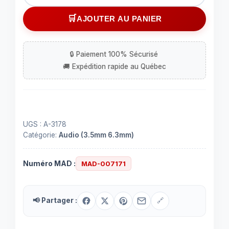
de
Adaptateur1/4"
AJOUTER AU PANIER
mâle
mono
à
1/8"
femelle
mono
UGS :
A-3178
Catégorie:
Audio (3.5mm 6.3mm)
Numéro MAD :
MAD-007171
📢 Partager :
🔗