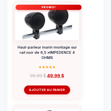
PROMO!
Haut-parleur marin montage sur
rail noir de 6,5 »IMPEDENCE 4
OHMS
Le
Le
99.99
$
49.99
$
prix
prix
initial
actuel
AJOUTER AU PANIER
était :
est :
99.99 $.
49.99 $.