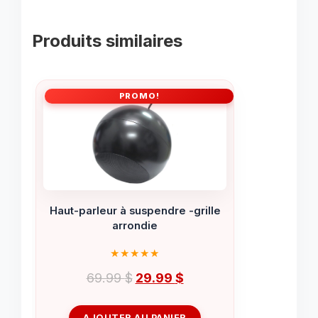
Produits similaires
PROMO!
Haut-parleur à suspendre -grille
arrondie
Le
Le
69.99
$
29.99
$
prix
prix
initial
actuel
AJOUTER AU PANIER