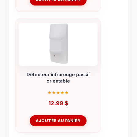
était :
est :
69.99 $.
29.99 $.
Détecteur infrarouge passif
orientable
12.99
$
AJOUTER AU PANIER