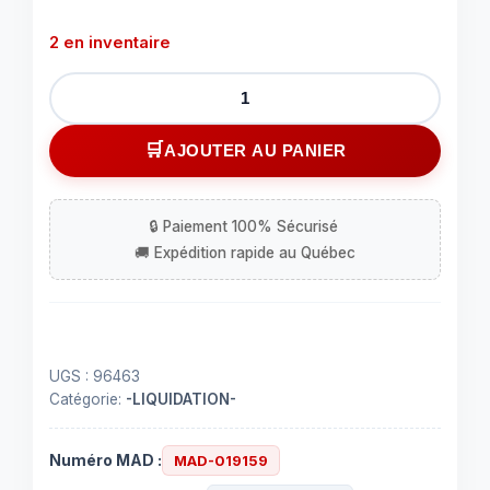
2 en inventaire
quantité
de
2
AJOUTER AU PANIER
ampoules
incandescentes
de
40
Watts
UGS :
96463
Catégorie:
-LIQUIDATION-
Numéro MAD :
MAD-019159