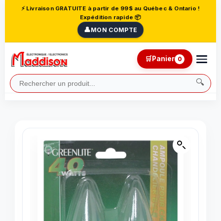
⚡ Livraison GRATUITE à partir de 99$ au Québec & Ontario !
Expédition rapide 📦
👤
MON COMPTE
🛒
Panier
0
🔍