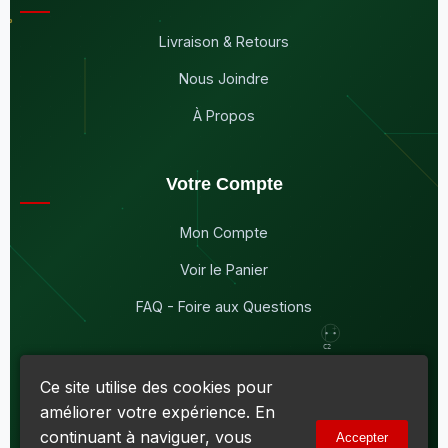
Livraison & Retours
Nous Joindre
À Propos
Votre Compte
Mon Compte
Voir le Panier
FAQ - Foire aux Questions
Ce site utilise des cookies pour
améliorer votre expérience. En
© 2026
Maddison Électronique Inc.
Tous droits réservés.
continuant à naviguer, vous
Accepter
Politique de confidentialité & Cookies
|
Conditions d'utilisation