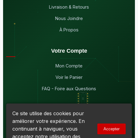
Livraison & Retours
Nous Joindre
À Propos
Votre Compte
Mon Compte
Voir le Panier
FAQ - Foire aux Questions
Ce site utilise des cookies pour
améliorer votre expérience. En
© 2026
Maddison Électronique Inc.
Tous droits réservés.
continuant à naviguer, vous
Accepter
Politique de confidentialité & Cookies
|
Conditions d'utilisation
acceptez notre utilisation des
Numéro d'entreprise du Québec (NEQ) :
1144606069
• TPS :