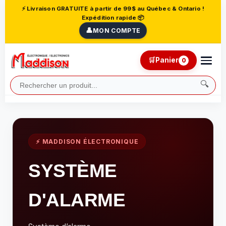
⚡ Livraison GRATUITE à partir de 99$ au Québec & Ontario !
Expédition rapide 📦
👤
MON COMPTE
🛒
Panier
0
🔍
⚡ MADDISON ÉLECTRONIQUE
SYSTÈME
D'ALARME