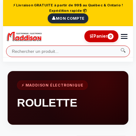
⚡ Livraison GRATUITE à partir de 99$ au Québec & Ontario !
Expédition rapide 📦
👤
MON COMPTE
🛒
Panier
0
🔍
⚡ MADDISON ÉLECTRONIQUE
ROULETTE