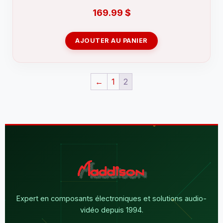
169.99
$
AJOUTER AU PANIER
←
1
2
Expert en composants électroniques et solutions audio-
vidéo depuis 1994.