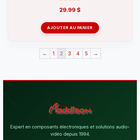
29.99
$
AJOUTER AU PANIER
←
1
2
3
4
5
→
Expert en composants électroniques et solutions audio-
vidéo depuis 1994.