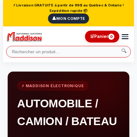
⚡ Livraison GRATUITE à partir de 99$ au Québec & Ontario !
Expédition rapide 📦
👤
MON COMPTE
🛒
Panier
0
🔍
⚡ MADDISON ÉLECTRONIQUE
AUTOMOBILE /
CAMION / BATEAU