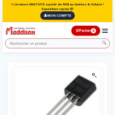
⚡ Livraison GRATUITE à partir de 99$ au Québec & Ontario !
Expédition rapide 📦
👤
MON COMPTE
🛒
Panier
0
🔍