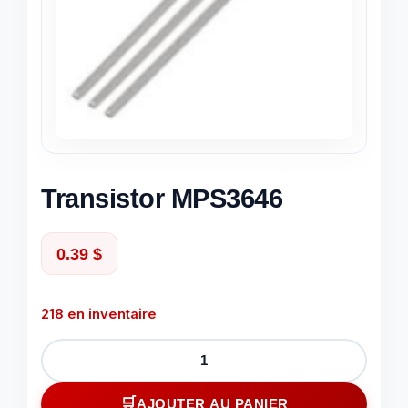
Transistor MPS3646
0.39
$
218 en inventaire
quantité
de
Transistor
AJOUTER AU PANIER