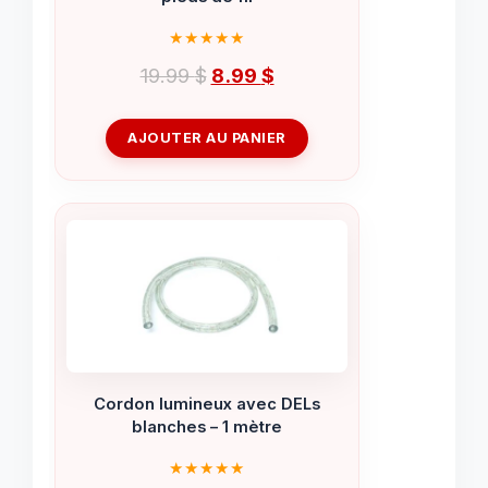
Le
Le
19.99
$
8.99
$
prix
prix
initial
actuel
AJOUTER AU PANIER
était :
est :
19.99 $.
8.99 $.
Cordon lumineux avec DELs
blanches – 1 mètre