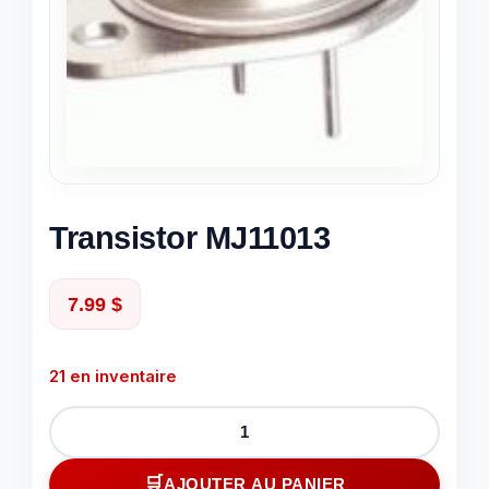
Transistor MJ11013
7.99
$
21 en inventaire
quantité
de
Transistor
AJOUTER AU PANIER