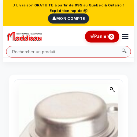
⚡ Livraison GRATUITE à partir de 99$ au Québec & Ontario !
Expédition rapide 📦
👤
MON COMPTE
🛒
Panier
0
🔍