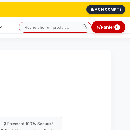
👤
MON COMPTE
🔍
🛒
Panier
0