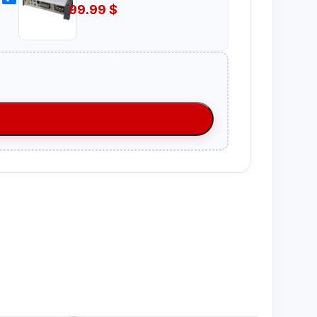
99.99
$