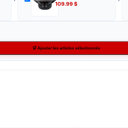
109.99
$
🛒 Ajouter les articles sélectionnés