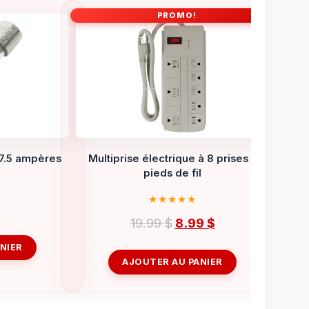
PROMO!
 7.5 ampères
Multiprise électrique à 8 prises 3
pieds de fil
Le
Le
19.99
$
8.99
$
prix
prix
NIER
initial
actuel
AJOUTER AU PANIER
était :
est :
19.99 $.
8.99 $.