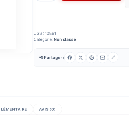
Transistor
IRFZ44
UGS :
10891
Catégorie:
Non classé
📢 Partager :
🔗
PLÉMENTAIRE
AVIS (0)