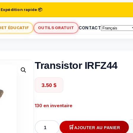
 Expédition rapide 📦
JET ÉDUCATIF
OUTILS GRATUIT
CONTACT
Transistor IRFZ44
3.50
$
130 en inventaire
quantité
AJOUTER AU PANIER
de