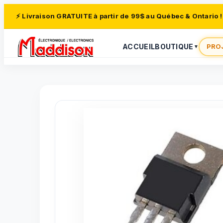
⚡ Livraison GRATUITE à partir de 99$ au Québec & Ontario !
ACCUEIL
BOUTIQUE
PRO
▼