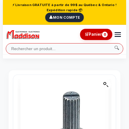
⚡ Livraison GRATUITE à partir de 99$ au Québec & Ontario !
Expédition rapide 📦
👤
MON COMPTE
🛒
Panier
0
🔍