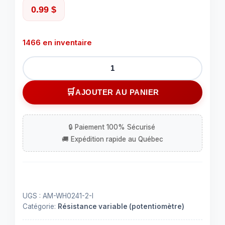
0.99
$
1466 en inventaire
quantité
de
Potentiomètre
AJOUTER AU PANIER
linéaire
-
1
mO
UGS :
AM-WH0241-2-I
Catégorie:
Résistance variable (potentiomètre)