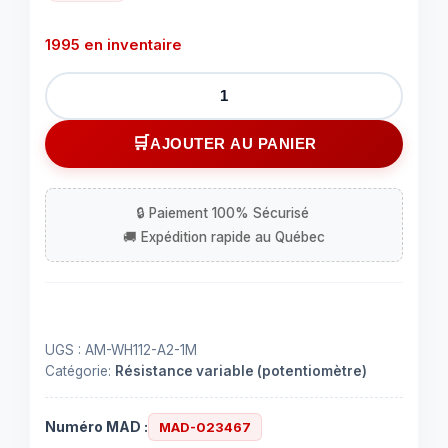
1995 en inventaire
quantité
de
Potentiomètre
AJOUTER AU PANIER
d’ajustement
à
90
degrés
-
1
MO
UGS :
AM-WH112-A2-1M
Catégorie:
Résistance variable (potentiomètre)
Numéro MAD :
MAD-023467