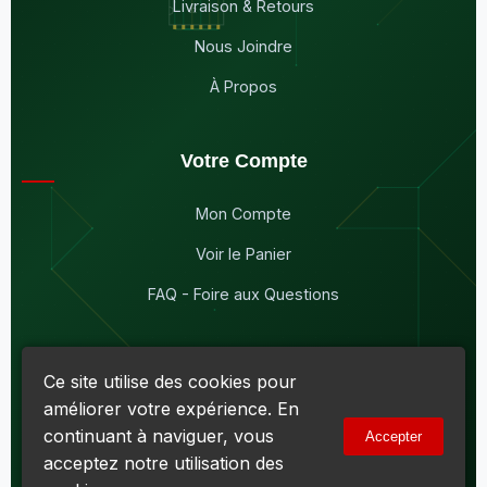
Livraison & Retours
Nous Joindre
À Propos
Votre Compte
Mon Compte
Voir le Panier
FAQ - Foire aux Questions
Ce site utilise des cookies pour
améliorer votre expérience. En
© 2026
Maddison Électronique Inc.
Tous droits réservés.
continuant à naviguer, vous
Accepter
Politique de confidentialité & Cookies
|
Conditions d'utilisation
acceptez notre utilisation des
Numéro d'entreprise du Québec (NEQ) :
1144606069
• TPS :
R138919030RT0001 • TVQ : 10-1702-3051TQ0001