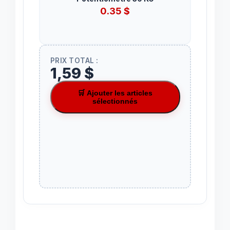
0.35
$
PRIX TOTAL :
1,59 $
🛒 Ajouter les articles
sélectionnés