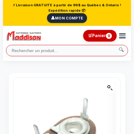
⚡ Livraison GRATUITE à partir de 99$ au Québec & Ontario !
Expédition rapide 📦
👤
MON COMPTE
🛒
Panier
0
🔍