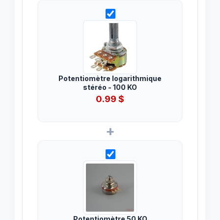
Potentiomètre logarithmique
stéréo - 100 KO
0.99
$
+
Potentiomètre 50 KO