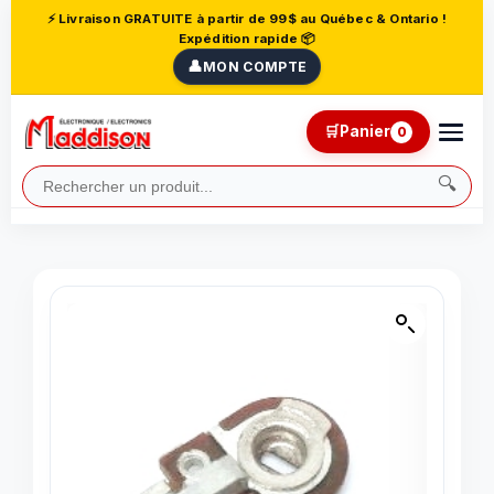
⚡ Livraison GRATUITE à partir de 99$ au Québec & Ontario !
Expédition rapide 📦
👤
MON COMPTE
🛒
Panier
0
🔍