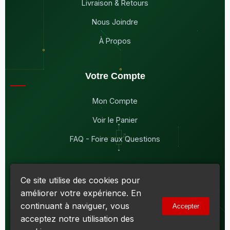
Livraison & Retours
Nous Joindre
À Propos
Votre Compte
Mon Compte
Voir le Panier
FAQ - Foire aux Questions
Ce site utilise des cookies pour
améliorer votre expérience. En
© 2026
Maddison Électronique Inc.
Tous droits réservés.
continuant à naviguer, vous
Accepter
Politique de confidentialité & Cookies
|
Conditions d'utilisation
acceptez notre utilisation des
Numéro d'entreprise du Québec (NEQ) :
1144606069
• TPS :
R138919030RT0001 • TVQ : 10-1702-3051TQ0001