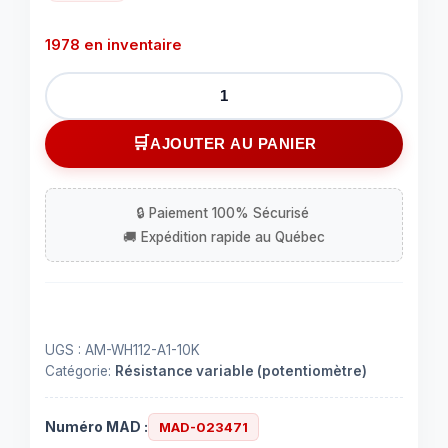
1978 en inventaire
quantité
de
Potentiomètre
AJOUTER AU PANIER
d’ajustement
à
180
degrés
-
10
KO
UGS :
AM-WH112-A1-10K
Catégorie:
Résistance variable (potentiomètre)
Numéro MAD :
MAD-023471