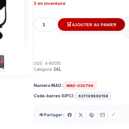
3 en inventaire
quantité
AJOUTER AU PANIER
de
Lampe
de
travail
lumière
portable
UGS :
4-80015
Catégorie:
DEL
au
del
40watts
Numéro MAD :
MAD-030766
5000lumens
Code-barres (UPC) :
621139800158
blanc
froid
📢 Partager :
🔗