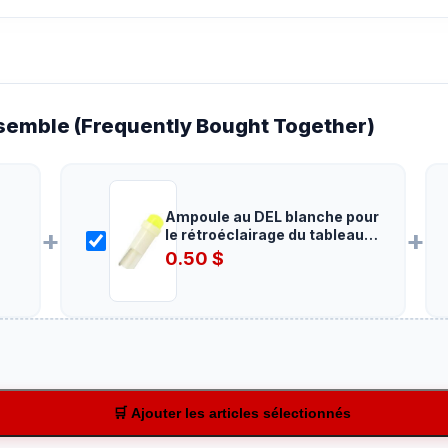
emble (Frequently Bought Together)
Ampoule au DEL blanche pour
+
+
le rétroéclairage du tableau
de bord
0.50
$
🛒 Ajouter les articles sélectionnés