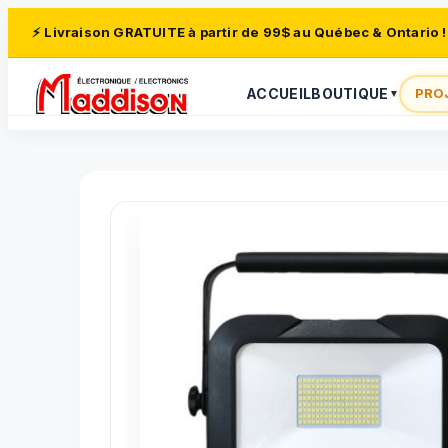
⚡ Livraison GRATUITE à partir de 99$ au Québec & Ontario !
ACCUEIL
BOUTIQUE
PRO
▼