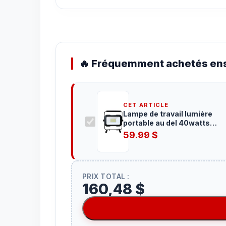
🔥 Fréquemment achetés ens
CET ARTICLE
Lampe de travail lumière
portable au del 40watts
5000lumens blanc froid
59.99
$
PRIX TOTAL :
160,48 $