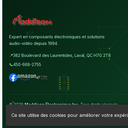
Expert en composants électroniques et solutions
audio-vidéo depuis 1994.
📍
382 Boulevard des Laurentides, Laval, QC H7G 2T8
📞
450-668-2755
© 2026
Maddison Électronique Inc.
Tous droits réservés.
Politique de confidentialité & Cookies
|
Conditions d'utilisation
Ce site utilise des cookies pour améliorer votre expér
Numéro d'entreprise du Québec (NEQ) :
1144606069
• TPS : R13891