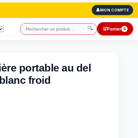
👤
MON COMPTE
🔍
🛒
Panier
0
ère portable au del
lanc froid