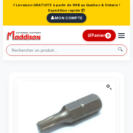
⚡ Livraison GRATUITE à partir de 99$ au Québec & Ontario !
Expédition rapide 📦
👤
MON COMPTE
🛒
Panier
0
🔍