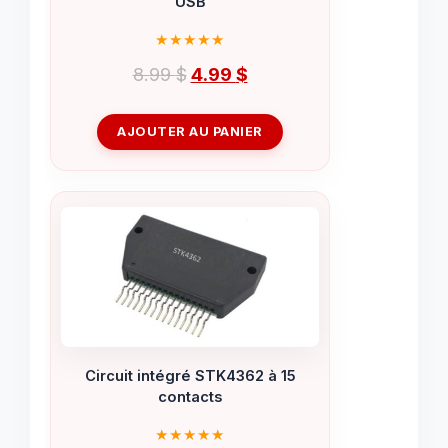
USB
Le
Le
8.99
$
4.99
$
prix
prix
initial
actuel
AJOUTER AU PANIER
était :
est :
8.99 $.
4.99 $.
Circuit intégré STK4362 à 15
contacts