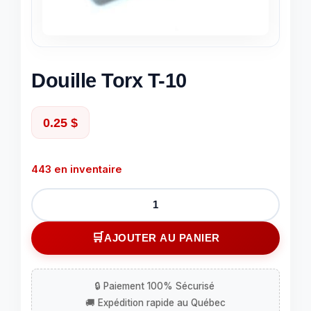
Douille Torx T-10
0.25
$
443 en inventaire
quantité
de
Douille
AJOUTER AU PANIER
Torx
T-
10