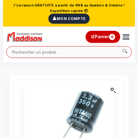
⚡ Livraison GRATUITE à partir de 99$ au Québec & Ontario !
Expédition rapide 📦
👤
MON COMPTE
🛒
Panier
0
🔍