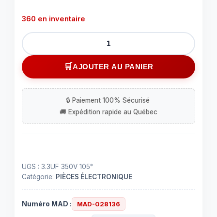
360 en inventaire
quantité
de
Condensateur
AJOUTER AU PANIER
radial
polarisé
3.3
µF
à
350
VDC
105C
UGS :
3.3UF 350V 105°
Catégorie:
PIÈCES ÉLECTRONIQUE
Numéro MAD :
MAD-028136