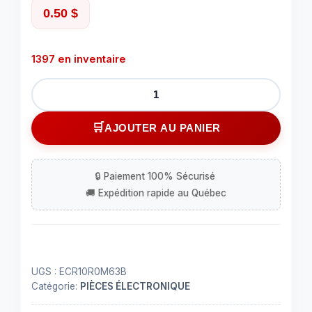
0.50
$
1397 en inventaire
quantité
de
Condensateur
AJOUTER AU PANIER
10uF
63V
85
deg
radial
11x5
UGS :
ECR10R0M63B
Catégorie:
PIÈCES ÉLECTRONIQUE