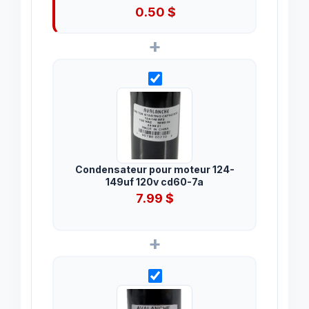
0.50
$
+
Condensateur pour moteur 124-
149uf 120v cd60-7a
7.99
$
+