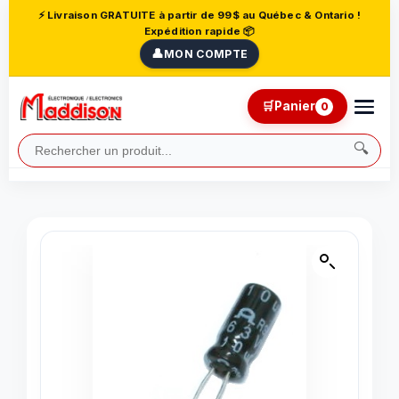
⚡ Livraison GRATUITE à partir de 99$ au Québec & Ontario !
Expédition rapide 📦
👤
MON COMPTE
🛒
Panier
0
🔍