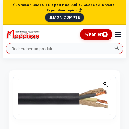
⚡ Livraison GRATUITE à partir de 99$ au Québec & Ontario !
Expédition rapide 📦
👤
MON COMPTE
🛒
Panier
0
🔍