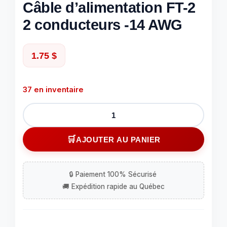
Câble d’alimentation FT-2
2 conducteurs -14 AWG
1.75
$
37 en inventaire
quantité
de
Câble
AJOUTER AU PANIER
d'alimentation
FT-
2
2
conducteurs
-14
AWG