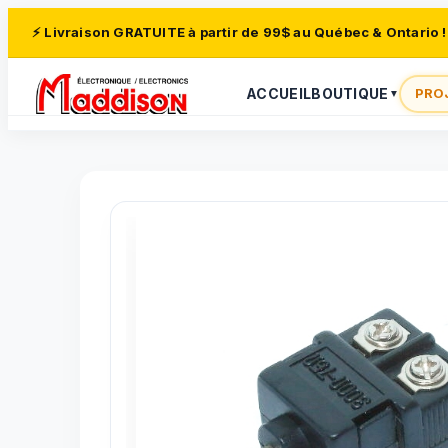
⚡ Livraison GRATUITE à partir de 99$ au Québec & Ontario !
ACCUEIL
BOUTIQUE
PRO
▼