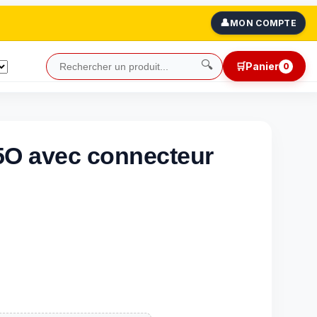
👤
MON COMPTE
🔍
🛒
Panier
0
5O avec connecteur