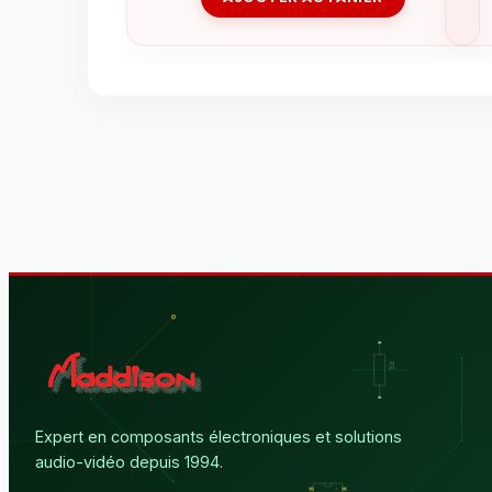
Expert en composants électroniques et solutions
audio-vidéo depuis 1994.