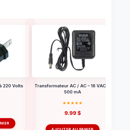
à 220 Volts
Transformateur AC / AC – 16 VAC À
500 mA
9.99
$
NIER
AJOUTER AU PANIER