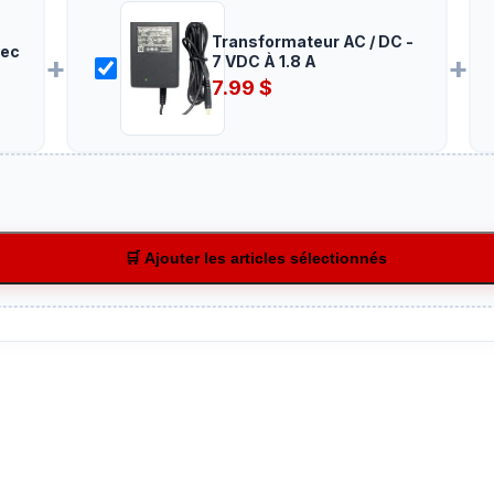
Transformateur AC / DC -
vec
+
+
7 VDC À 1.8 A
7.99
$
🛒 Ajouter les articles sélectionnés