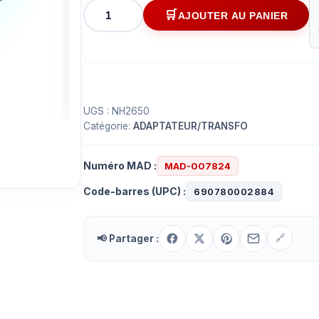
quantité
AJOUTER AU PANIER
de
Adaptateur
300O
à
75O
avec
UGS :
NH2650
Catégorie:
ADAPTATEUR/TRANSFO
connecteur
3.5mm
mâle
Numéro MAD :
MAD-007824
Code-barres (UPC) :
690780002884
📢 Partager :
🔗