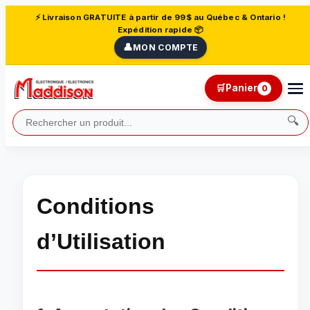
⚡ Livraison GRATUITE à partir de 99$ au Québec & Ontario !
Expédition rapide 📦
👤
MON COMPTE
🛒
Panier
0
🔍
Conditions
d’Utilisation